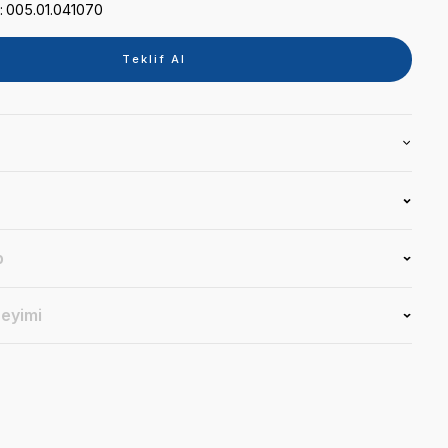
Kategori
ASPİRATÖR
Marka
CATTANI
Stok Kodu
005.01.041070
Teklif 
Ürün Bilgisi
Yorumlar
Soru & Cevap