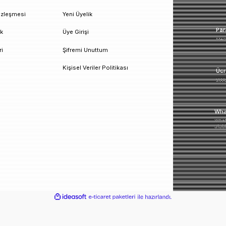
un!
urumsal
Üyelik
esafeli Satış Sözleşmesi
Yeni Üyelik
izlilik ve Güvenlik
Üye Girişi