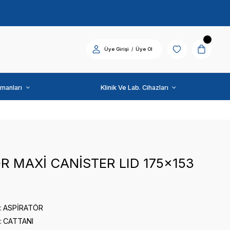
Diş Üniti ve Ekipmanları
CATTANI
SEAL FOR MAXİ CANİS
0 puan - 0 yorum