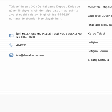
E-bültenimize Kaydolun
Kampanya ve duyurularımızdan ilk sizin haberiniz ols
K
Türkiye’nin en büyük Dental parça Deposu Kolay ve
M
güvenilir alışveriş için dentalparca.com adresimizi
ziyaret edebilir detaylı bilgi için ise 4446291
G
numaralı telefondan bize ulaşabilirsin.