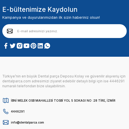
E-bültenimize Kaydolun
Kampanya ve duyurularımızdan ilk sizin haberiniz olsun!
Türkiye’nin en büyük Dental parça Deposu Kolay ve güvenilir alışveriş için
dentalparca.com adresimizi ziyaret edebilir detaylı bilgi için ise 4446291
numaralı telefondan bize ulaşabilirsin.
İBNİ MELEK OSB MAHALLESİ TOSBİ YOL 5 SOKAGI NO :28 TİRE, İZMİR
4446291
info@dentalparca.com