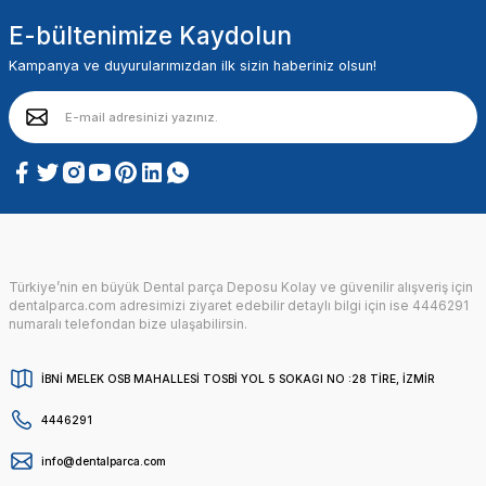
E-bültenimize Kaydolun
Kampanya ve duyurularımızdan ilk sizin haberiniz olsun!
Türkiye’nin en büyük Dental parça Deposu Kolay ve güvenilir alışveriş için
dentalparca.com adresimizi ziyaret edebilir detaylı bilgi için ise 4446291
numaralı telefondan bize ulaşabilirsin.
İBNİ MELEK OSB MAHALLESİ TOSBİ YOL 5 SOKAGI NO :28 TİRE, İZMİR
4446291
info@dentalparca.com