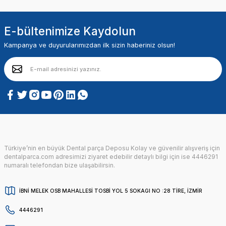
E-bültenimize Kaydolun
Kampanya ve duyurularımızdan ilk sizin haberiniz olsun!
Türkiye’nin en büyük Dental parça Deposu Kolay ve güvenilir alışveriş için
dentalparca.com adresimizi ziyaret edebilir detaylı bilgi için ise 4446291
numaralı telefondan bize ulaşabilirsin.
İBNİ MELEK OSB MAHALLESİ TOSBİ YOL 5 SOKAGI NO :28 TİRE, İZMİR
4446291