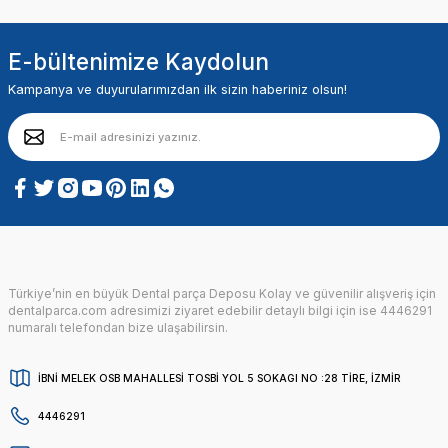
E-bültenimize Kaydolun
Kampanya ve duyurularımızdan ilk sizin haberiniz olsun!
Türkiye’nin en büyük Dental parça Deposu Kolay ve güvenilir alışveriş için
dentalparca.com adresimizi ziyaret edebilir detaylı bilgi için ise 4446291
numaralı telefondan bize ulaşabilirsin.
İBNİ MELEK OSB MAHALLESİ TOSBİ YOL 5 SOKAGI NO :28 TİRE, İZMİR
4446291