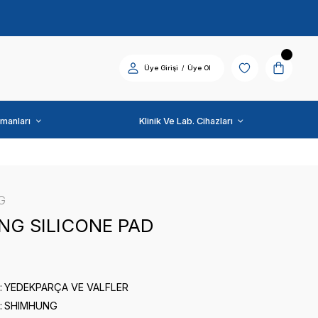
Diş Üniti ve Ekipmanları
SHIMHUNG
SHINHUNG SILICONE 
0 puan - 0 yorum