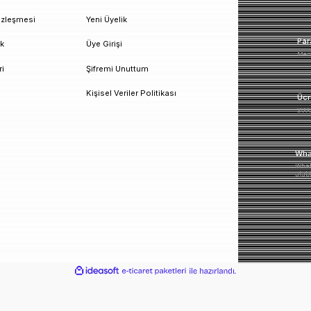
un!
urumsal
Üyelik
esafeli Satış Sözleşmesi
Yeni Üyelik
izlilik ve Güvenlik
Üye Girişi