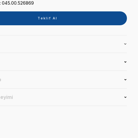
Kategori
YEDEKPARÇA VE VALFLE
Marka
SHIMHUNG
Stok Kodu
045.00.526869
Teklif 
Ürün Bilgisi
Yorumlar
Soru & Cevap