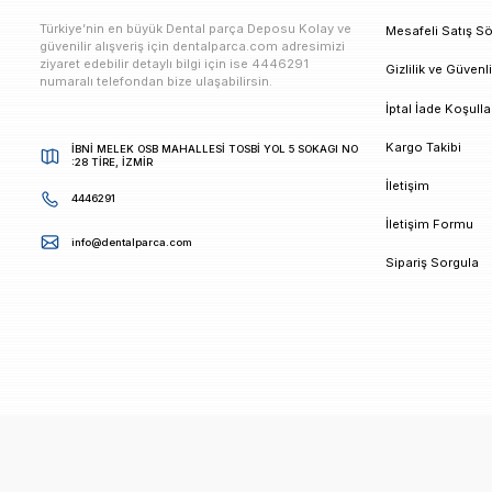
E-bültenimize Kaydolun
Kampanya ve duyurularımızdan ilk sizin haberiniz ols
K
Türkiye’nin en büyük Dental parça Deposu Kolay ve
M
güvenilir alışveriş için dentalparca.com adresimizi
ziyaret edebilir detaylı bilgi için ise 4446291
G
numaralı telefondan bize ulaşabilirsin.