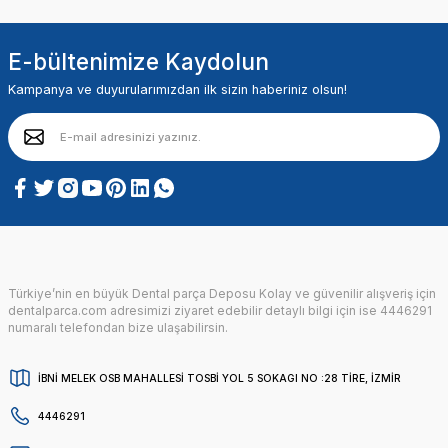
E-bültenimize Kaydolun
Kampanya ve duyurularımızdan ilk sizin haberiniz olsun!
Türkiye’nin en büyük Dental parça Deposu Kolay ve güvenilir alışveriş için
dentalparca.com adresimizi ziyaret edebilir detaylı bilgi için ise 4446291
numaralı telefondan bize ulaşabilirsin.
İBNİ MELEK OSB MAHALLESİ TOSBİ YOL 5 SOKAGI NO :28 TİRE, İZMİR
4446291