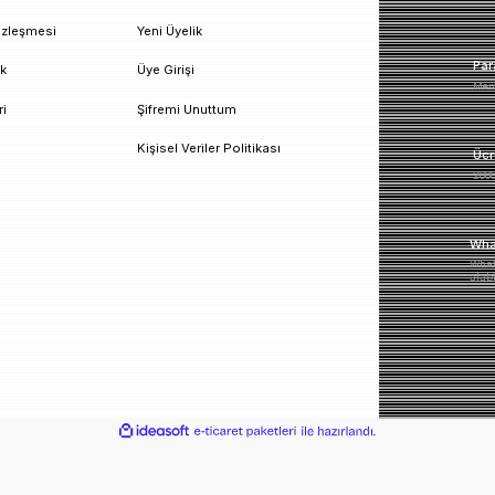
un!
urumsal
Üyelik
esafeli Satış Sözleşmesi
Yeni Üyelik
izlilik ve Güvenlik
Üye Girişi