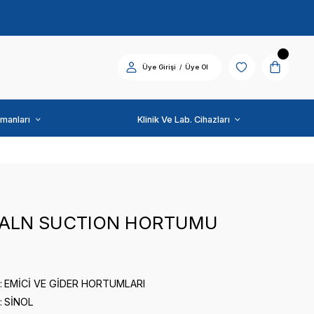
Diş Üniti ve Ekipmanları
SİNOL
SINOL KALN SUCTIO
0 puan - 0 yorum