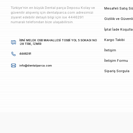
E-bültenimize Kaydolun
Kampanya ve duyurularımızdan ilk sizin haberiniz ols
K
Türkiye’nin en büyük Dental parça Deposu Kolay ve
M
güvenilir alışveriş için dentalparca.com adresimizi
ziyaret edebilir detaylı bilgi için ise 4446291
G
numaralı telefondan bize ulaşabilirsin.