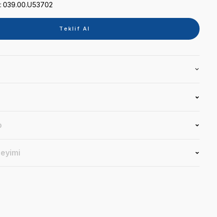
Kategori
EMİCİ VE GİDER HORTUM
Marka
SİNOL
Stok Kodu
039.00.U53702
Teklif 
Ürün Bilgisi
Yorumlar
Soru & Cevap