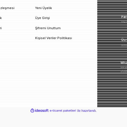
un!
urumsal
Üyelik
esafeli Satış Sözleşmesi
Yeni Üyelik
izlilik ve Güvenlik
Üye Girişi