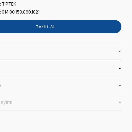
0 puan - 0 yorum
Kategori
TABLET
Marka
TIPTEK
Stok Kodu
014.00.150.060.1021
Teklif 
Ürün Bilgisi
Yorumlar