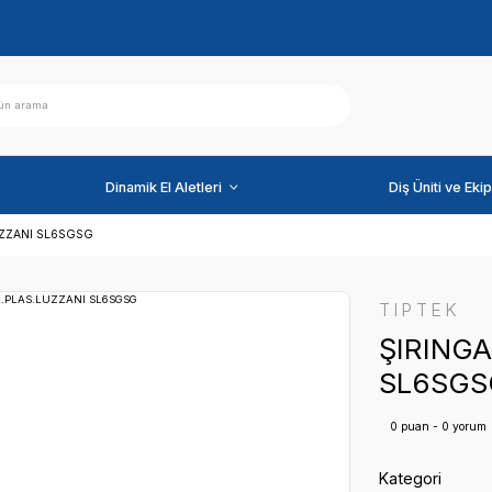
ihazlar
Dinamik El Aletleri
 6 FONK.PLAS.LUZZANI SL6SGSG