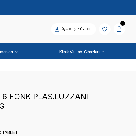
Diş Üniti ve Ekipmanları
TIPTEK
ŞIRINGA 6 FONK.PLAS
SL6SGSG