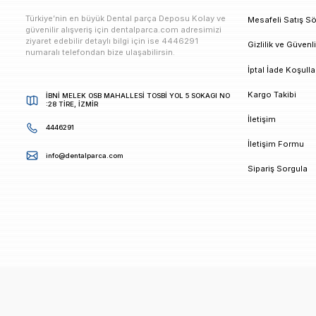
E-bültenimize Kaydolun
Kampanya ve duyurularımızdan ilk sizin haberiniz ols
K
Türkiye’nin en büyük Dental parça Deposu Kolay ve
M
güvenilir alışveriş için dentalparca.com adresimizi
ziyaret edebilir detaylı bilgi için ise 4446291
G
numaralı telefondan bize ulaşabilirsin.