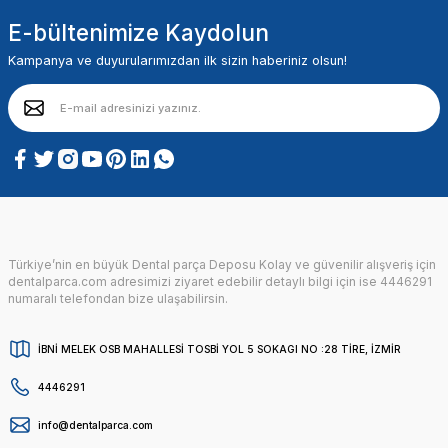
E-bültenimize Kaydolun
Kampanya ve duyurularımızdan ilk sizin haberiniz olsun!
Türkiye’nin en büyük Dental parça Deposu Kolay ve güvenilir alışveriş için
dentalparca.com adresimizi ziyaret edebilir detaylı bilgi için ise 4446291
numaralı telefondan bize ulaşabilirsin.
İBNİ MELEK OSB MAHALLESİ TOSBİ YOL 5 SOKAGI NO :28 TİRE, İZMİR
4446291
info@dentalparca.com