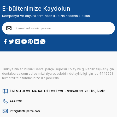
E-bültenimize Kaydolun
Kampanya ve duyurularımızdan ilk sizin haberiniz olsun!
Türkiye’nin en büyük Dental parça Deposu Kolay ve güvenilir alışveriş için
dentalparca.com adresimizi ziyaret edebilir detaylı bilgi için ise 4446291
numaralı telefondan bize ulaşabilirsin.
İBNİ MELEK OSB MAHALLESİ TOSBİ YOL 5 SOKAGI NO :28 TİRE, İZMİR
4446291
info@dentalparca.com