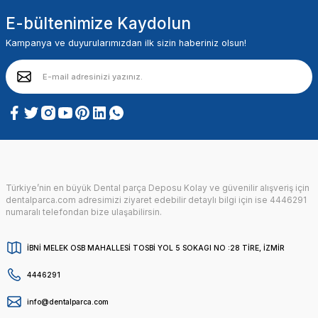
E-bültenimize Kaydolun
Kampanya ve duyurularımızdan ilk sizin haberiniz olsun!
Türkiye’nin en büyük Dental parça Deposu Kolay ve güvenilir alışveriş için
dentalparca.com adresimizi ziyaret edebilir detaylı bilgi için ise 4446291
numaralı telefondan bize ulaşabilirsin.
İBNİ MELEK OSB MAHALLESİ TOSBİ YOL 5 SOKAGI NO :28 TİRE, İZMİR
4446291
info@dentalparca.com