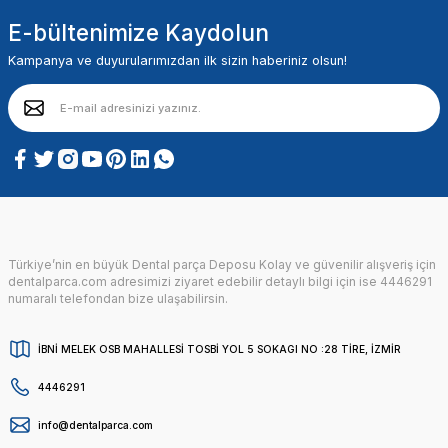
E-bültenimize Kaydolun
Kampanya ve duyurularımızdan ilk sizin haberiniz olsun!
Türkiye’nin en büyük Dental parça Deposu Kolay ve güvenilir alışveriş için
dentalparca.com adresimizi ziyaret edebilir detaylı bilgi için ise 4446291
numaralı telefondan bize ulaşabilirsin.
İBNİ MELEK OSB MAHALLESİ TOSBİ YOL 5 SOKAGI NO :28 TİRE, İZMİR
4446291
info@dentalparca.com