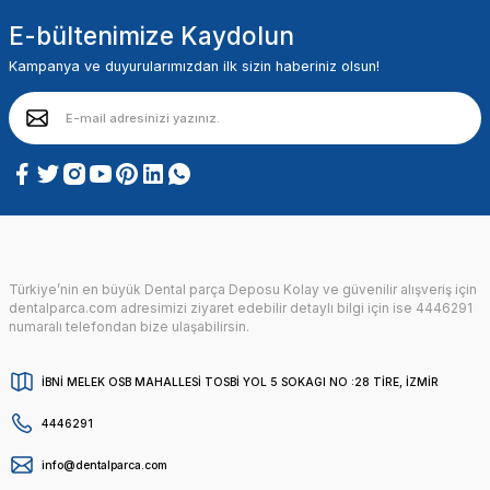
E-bültenimize Kaydolun
Kampanya ve duyurularımızdan ilk sizin haberiniz olsun!
Türkiye’nin en büyük Dental parça Deposu Kolay ve güvenilir alışveriş için
dentalparca.com adresimizi ziyaret edebilir detaylı bilgi için ise 4446291
numaralı telefondan bize ulaşabilirsin.
İBNİ MELEK OSB MAHALLESİ TOSBİ YOL 5 SOKAGI NO :28 TİRE, İZMİR
4446291
info@dentalparca.com