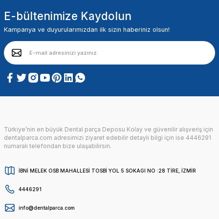
E-bültenimize Kaydolun
Kampanya ve duyurularımızdan ilk sizin haberiniz olsun!
Türkiye’nin en büyük Dental parça Deposu Kolay ve güvenilir alışveriş için
dentalparca.com adresimizi ziyaret edebilir detaylı bilgi için ise 4446291
numaralı telefondan bize ulaşabilirsin.
İBNİ MELEK OSB MAHALLESİ TOSBİ YOL 5 SOKAGI NO :28 TİRE, İZMİR
4446291
info@dentalparca.com