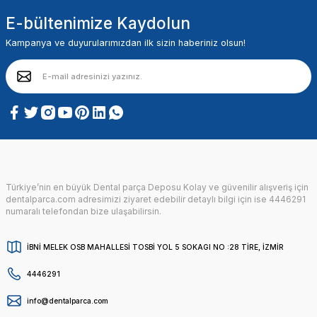
E-bültenimize Kaydolun
Kampanya ve duyurularımızdan ilk sizin haberiniz olsun!
Türkiye’nin en büyük Dental parça Deposu Kolay ve güvenilir alışveriş için
dentalparca.com adresimizi ziyaret edebilir detaylı bilgi için ise 4446291
numaralı telefondan bize ulaşabilirsin.
İBNİ MELEK OSB MAHALLESİ TOSBİ YOL 5 SOKAGI NO :28 TİRE, İZMİR
4446291
info@dentalparca.com