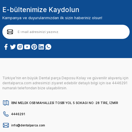
E-bültenimize Kaydolun
Kampanya ve duyurularımızdan ilk sizin haberiniz olsun!
Türkiye’nin en büyük Dental parça Deposu Kolay ve güvenilir alışveriş için
dentalparca.com adresimizi ziyaret edebilir detaylı bilgi için ise 4446291
numaralı telefondan bize ulaşabilirsin.
İBNİ MELEK OSB MAHALLESİ TOSBİ YOL 5 SOKAGI NO :28 TİRE, İZMİR
4446291
info@dentalparca.com