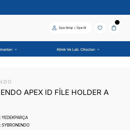
Diş Üniti ve Ekipmanları
SYBRONENDO
SYBRONENDO APEX ID
0 puan - 0 yorum