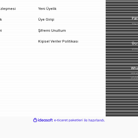
un!
urumsal
Üyelik
esafeli Satış Sözleşmesi
Yeni Üyelik
izlilik ve Güvenlik
Üye Girişi