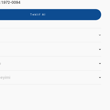
Kategori
YEDEKPARÇA
Marka
SYBRONENDO
Stok Kodu
1.972-0094
Teklif 
Ürün Bilgisi
Yorumlar
Soru & Cevap