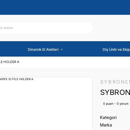
ihazlar
Dinamik El Aletleri
NDO APEX ID FİLE HOLDER A