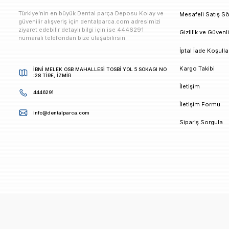
E-bültenimize Kaydolun
Kampanya ve duyurularımızdan ilk sizin haberiniz ols
K
Türkiye’nin en büyük Dental parça Deposu Kolay ve
M
güvenilir alışveriş için dentalparca.com adresimizi
ziyaret edebilir detaylı bilgi için ise 4446291
G
numaralı telefondan bize ulaşabilirsin.