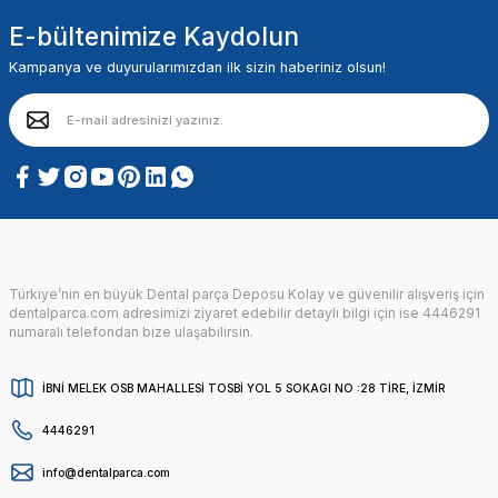
E-bültenimize Kaydolun
Kampanya ve duyurularımızdan ilk sizin haberiniz olsun!
Türkiye’nin en büyük Dental parça Deposu Kolay ve güvenilir alışveriş için
dentalparca.com adresimizi ziyaret edebilir detaylı bilgi için ise 4446291
numaralı telefondan bize ulaşabilirsin.
İBNİ MELEK OSB MAHALLESİ TOSBİ YOL 5 SOKAGI NO :28 TİRE, İZMİR
4446291
info@dentalparca.com