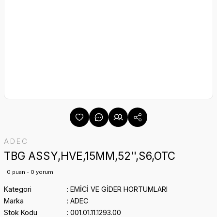
ADEC
TBG ASSY,HVE,15MM,52'',S6,OTC
0 puan - 0 yorum
Kategori
EMİCİ VE GİDER HORTUMLARI
Marka
ADEC
Stok Kodu
001.01.11.1293.00