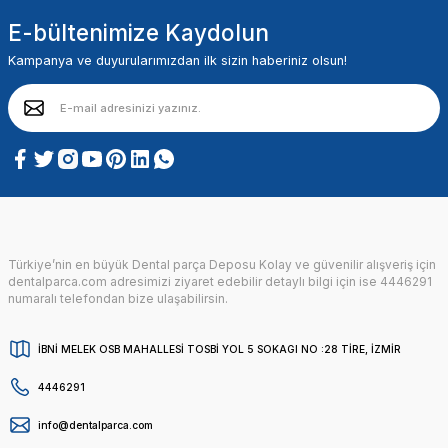
E-bültenimize Kaydolun
Kampanya ve duyurularımızdan ilk sizin haberiniz olsun!
Türkiye’nin en büyük Dental parça Deposu Kolay ve güvenilir alışveriş için
dentalparca.com adresimizi ziyaret edebilir detaylı bilgi için ise 4446291
numaralı telefondan bize ulaşabilirsin.
İBNİ MELEK OSB MAHALLESİ TOSBİ YOL 5 SOKAGI NO :28 TİRE, İZMİR
4446291
info@dentalparca.com