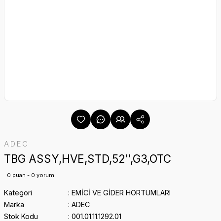
ADEC
TBG ASSY,HVE,STD,52'',G3,OTC
0 puan - 0 yorum
Kategori
EMİCİ VE GİDER HORTUMLARI
Marka
ADEC
Stok Kodu
001.01.11.1292.01