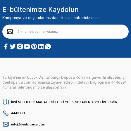
E-bültenimize Kaydolun
Kampanya ve duyurularımızdan ilk sizin haberiniz olsun!
Türkiye’nin en büyük Dental parça Deposu Kolay ve güvenilir alışveriş için
dentalparca.com adresimizi ziyaret edebilir detaylı bilgi için ise 4446291
numaralı telefondan bize ulaşabilirsin.
İBNİ MELEK OSB MAHALLESİ TOSBİ YOL 5 SOKAGI NO :28 TİRE, İZMİR
4446291
info@dentalparca.com