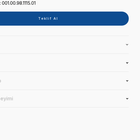
Kategori
TABLET
Marka
ADEC
Stok Kodu
001.00.98.1115.01
Teklif 
Ürün Bilgisi
Yorumlar
Soru & Cevap