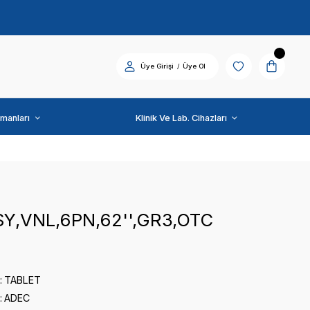
Diş Üniti ve Ekipmanları
ADEC
TBG ASSY,VNL,6PN,62
0 puan - 0 yorum