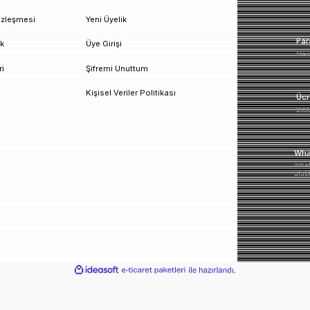
un!
urumsal
Üyelik
esafeli Satış Sözleşmesi
Yeni Üyelik
izlilik ve Güvenlik
Üye Girişi