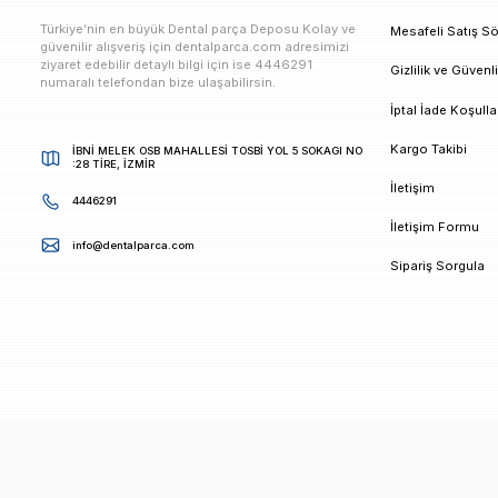
E-bültenimize Kaydolun
Kampanya ve duyurularımızdan ilk sizin haberiniz ols
K
Türkiye’nin en büyük Dental parça Deposu Kolay ve
M
güvenilir alışveriş için dentalparca.com adresimizi
ziyaret edebilir detaylı bilgi için ise 4446291
G
numaralı telefondan bize ulaşabilirsin.