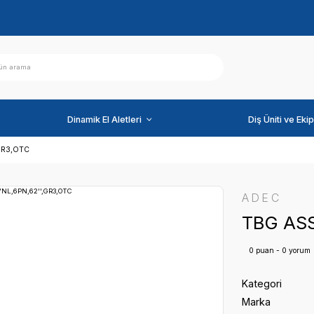
ihazlar
Dinamik El Aletleri
Y,VNL,6PN,62'',GR3,OTC