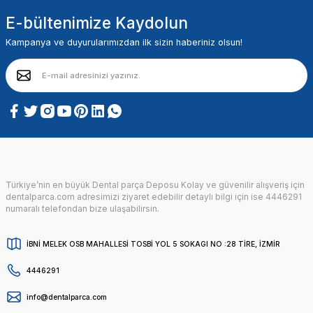
E-bültenimize Kaydolun
Kampanya ve duyurularımızdan ilk sizin haberiniz olsun!
Türkiye’nin en büyük Dental parça Deposu Kolay ve güvenilir alışveriş için
dentalparca.com adresimizi ziyaret edebilir detaylı bilgi için ise 4446291
numaralı telefondan bize ulaşabilirsin.
İBNİ MELEK OSB MAHALLESİ TOSBİ YOL 5 SOKAGI NO :28 TİRE, İZMİR
4446291
info@dentalparca.com