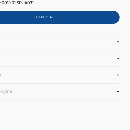
Kategori
DİSTİLE SU CİHAZI
Marka
TECNO-GAZ
Stok Kodu
0013.01.SPUA031
Teklif 
Ürün Bilgisi
Yorumlar
Soru & Cevap