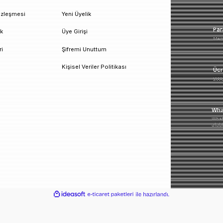
un!
urumsal
Üyelik
esafeli Satış Sözleşmesi
Yeni Üyelik
izlilik ve Güvenlik
Üye Girişi