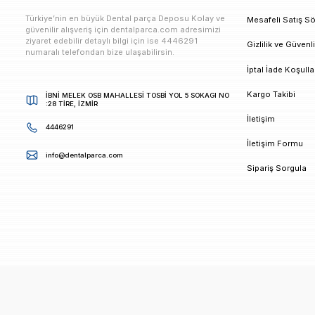
E-bültenimize Kaydolun
Kampanya ve duyurularımızdan ilk sizin haberiniz ols
K
Türkiye’nin en büyük Dental parça Deposu Kolay ve
M
güvenilir alışveriş için dentalparca.com adresimizi
ziyaret edebilir detaylı bilgi için ise 4446291
G
numaralı telefondan bize ulaşabilirsin.