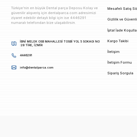
E-bültenimize Kaydolun
Kampanya ve duyurularımızdan ilk sizin haberiniz ols
K
Türkiye’nin en büyük Dental parça Deposu Kolay ve
M
güvenilir alışveriş için dentalparca.com adresimizi
ziyaret edebilir detaylı bilgi için ise 4446291
G
numaralı telefondan bize ulaşabilirsin.