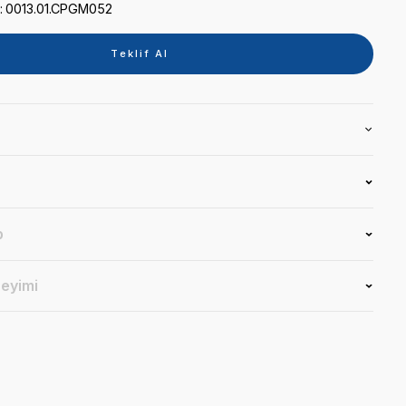
Kategori
DİSTİLE SU CİHAZI
Marka
TECNO-GAZ
Stok Kodu
0013.01.CPGM052
Teklif 
Ürün Bilgisi
Yorumlar
Soru & Cevap