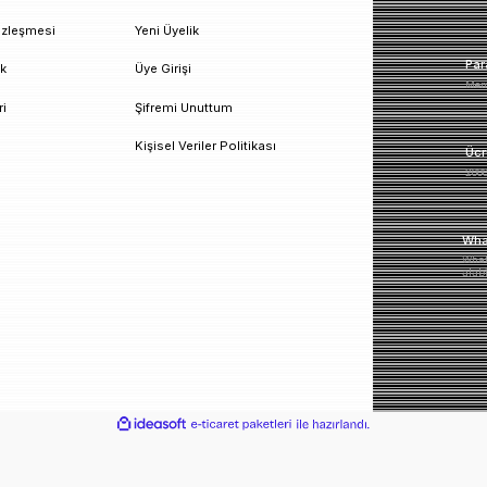
un!
urumsal
Üyelik
esafeli Satış Sözleşmesi
Yeni Üyelik
izlilik ve Güvenlik
Üye Girişi