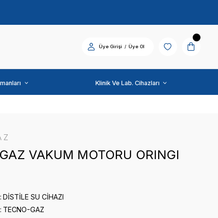
Diş Üniti ve Ekipmanları
TECNO-GAZ
TECNO-GAZ VAKUM M
0 puan - 0 yorum