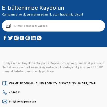
E-bültenimize Kaydolun
Kampanya ve duyurularımızdan ilk sizin haberiniz olsun!
Türkiye’nin en büyük Dental parça Deposu Kolay ve güvenilir alışveriş için
dentalparca.com adresimizi ziyaret edebilir detaylı bilgi için ise 4446291
numaralı telefondan bize ulaşabilirsin.
İBNİ MELEK OSB MAHALLESİ TOSBİ YOL 5 SOKAGI NO :28 TİRE, İZMİR
4446291
info@dentalparca.com