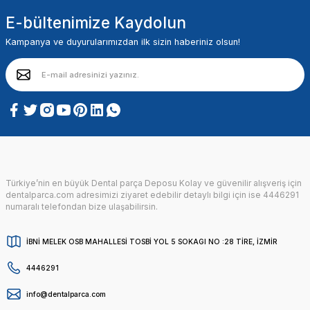
E-bültenimize Kaydolun
Kampanya ve duyurularımızdan ilk sizin haberiniz olsun!
Türkiye’nin en büyük Dental parça Deposu Kolay ve güvenilir alışveriş için
dentalparca.com adresimizi ziyaret edebilir detaylı bilgi için ise 4446291
numaralı telefondan bize ulaşabilirsin.
İBNİ MELEK OSB MAHALLESİ TOSBİ YOL 5 SOKAGI NO :28 TİRE, İZMİR
4446291
info@dentalparca.com