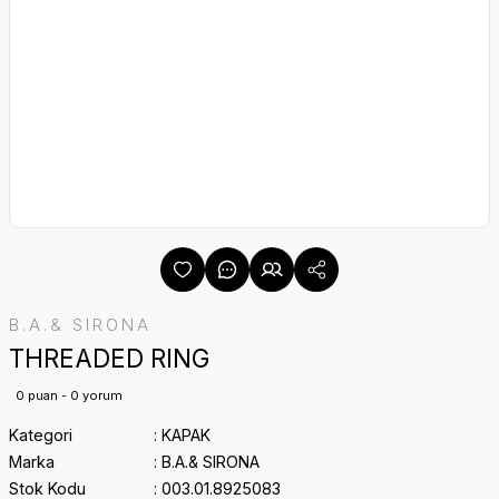
B.A.& SIRONA
THREADED RING
0 puan - 0 yorum
Kategori
KAPAK
Marka
B.A.& SIRONA
Stok Kodu
003.01.8925083