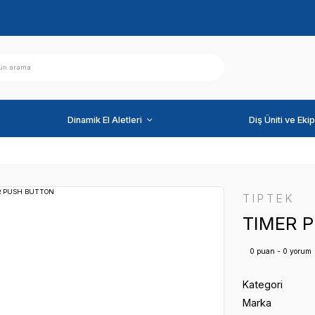
ihazlar
Dinamik El Aletleri
BUTTON