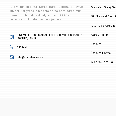
E-bültenimize Kaydolun
Kampanya ve duyurularımızdan ilk sizin haberiniz ols
K
Türkiye’nin en büyük Dental parça Deposu Kolay ve
M
güvenilir alışveriş için dentalparca.com adresimizi
ziyaret edebilir detaylı bilgi için ise 4446291
G
numaralı telefondan bize ulaşabilirsin.