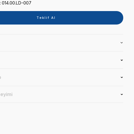
Kategori
KAPAK
Marka
TIPTEK
Stok Kodu
014.00.LD-007
Teklif 
Ürün Bilgisi
Yorumlar
Soru & Cevap