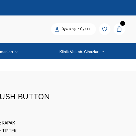
Diş Üniti ve Ekipmanları
TIPTEK
TIMER PUSH BUTTON
0 puan - 0 yorum