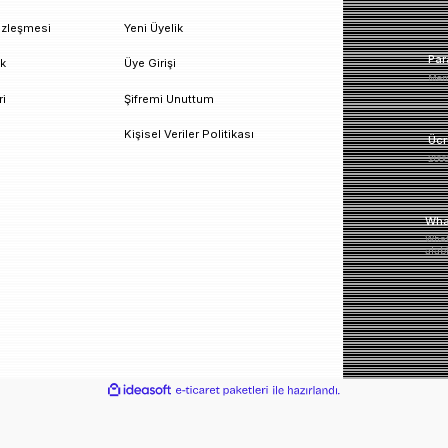
un!
urumsal
Üyelik
esafeli Satış Sözleşmesi
Yeni Üyelik
izlilik ve Güvenlik
Üye Girişi