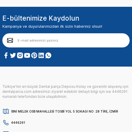
E-bültenimize Kaydolun
Kampanya ve duyurularımızdan ilk sizin haberiniz olsun!
Türkiye’nin en büyük Dental parça Deposu Kolay ve güvenilir alışveriş için
dentalparca.com adresimizi ziyaret edebilir detaylı bilgi için ise 4446291
numaralı telefondan bize ulaşabilirsin.
İBNİ MELEK OSB MAHALLESİ TOSBİ YOL 5 SOKAGI NO :28 TİRE, İZMİR
4446291