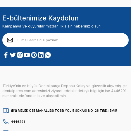
E-bültenimize Kaydolun
Kampanya ve duyurularımızdan ilk sizin haberiniz olsun!
Türkiye’nin en büyük Dental parça Deposu Kolay ve güvenilir alışveriş için
dentalparca.com adresimizi ziyaret edebilir detaylı bilgi için ise 4446291
numaralı telefondan bize ulaşabilirsin.
İBNİ MELEK OSB MAHALLESİ TOSBİ YOL 5 SOKAGI NO :28 TİRE, İZMİR
4446291