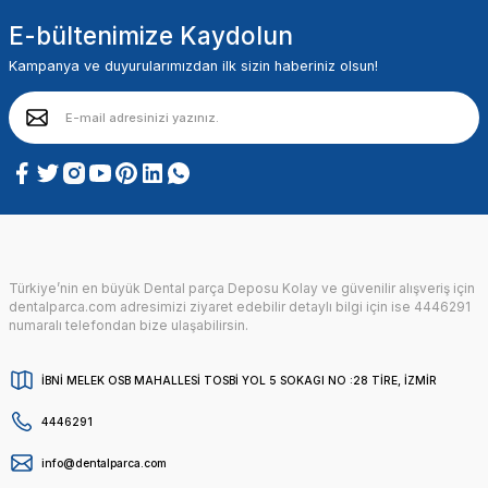
E-bültenimize Kaydolun
Kampanya ve duyurularımızdan ilk sizin haberiniz olsun!
Türkiye’nin en büyük Dental parça Deposu Kolay ve güvenilir alışveriş için
dentalparca.com adresimizi ziyaret edebilir detaylı bilgi için ise 4446291
numaralı telefondan bize ulaşabilirsin.
İBNİ MELEK OSB MAHALLESİ TOSBİ YOL 5 SOKAGI NO :28 TİRE, İZMİR
4446291
info@dentalparca.com