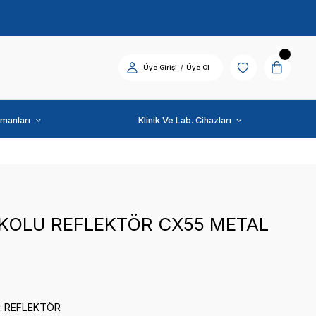
Diş Üniti ve Ekipmanları
TIPTEK
TUTMA KOLU REFLEKT
COXO