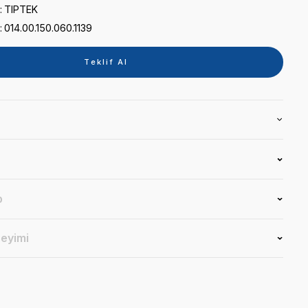
0 puan - 0 yorum
Kategori
REFLEKTÖR
Marka
TIPTEK
Stok Kodu
014.00.150.060.1139
Teklif 
Ürün Bilgisi
Yorumlar