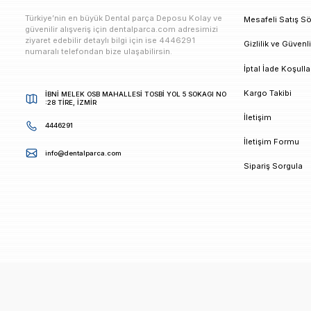
E-bültenimize Kaydolun
Kampanya ve duyurularımızdan ilk sizin haberiniz ols
K
Türkiye’nin en büyük Dental parça Deposu Kolay ve
M
güvenilir alışveriş için dentalparca.com adresimizi
ziyaret edebilir detaylı bilgi için ise 4446291
G
numaralı telefondan bize ulaşabilirsin.