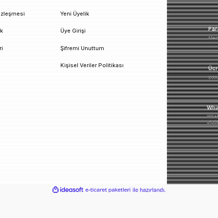
un!
urumsal
Üyelik
esafeli Satış Sözleşmesi
Yeni Üyelik
izlilik ve Güvenlik
Üye Girişi