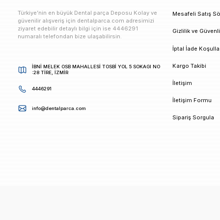
E-bültenimize Kaydolun
Kampanya ve duyurularımızdan ilk sizin haberiniz ols
K
Türkiye’nin en büyük Dental parça Deposu Kolay ve
M
güvenilir alışveriş için dentalparca.com adresimizi
ziyaret edebilir detaylı bilgi için ise 4446291
G
numaralı telefondan bize ulaşabilirsin.