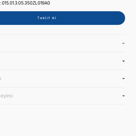
Kategori
TABLET
Marka
SİGER
Stok Kodu
015.01.3.05.350ZL019A0
Teklif 
Ürün Bilgisi
Yorumlar
Soru & Cevap