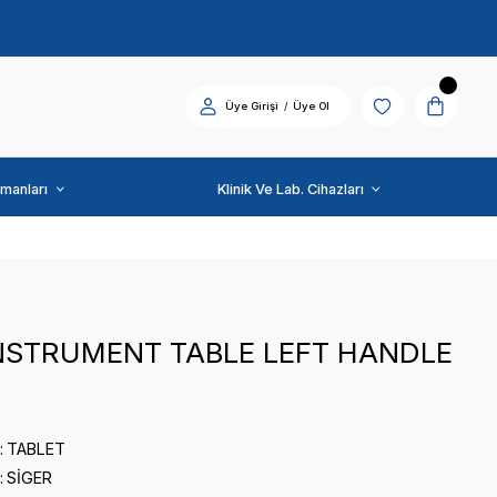
Diş Üniti ve Ekipmanları
SİGER
U 500 INSTRUMENT T
0 puan - 0 yorum