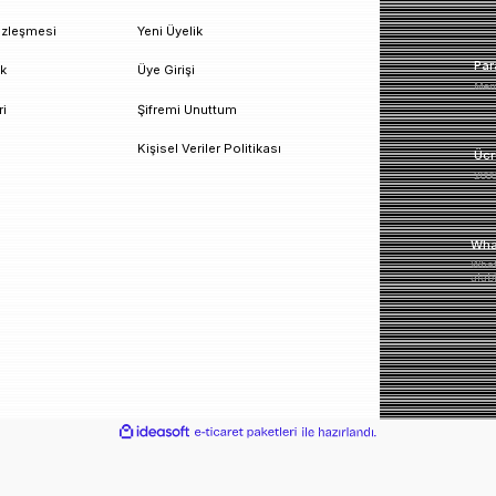
un!
urumsal
Üyelik
esafeli Satış Sözleşmesi
Yeni Üyelik
izlilik ve Güvenlik
Üye Girişi