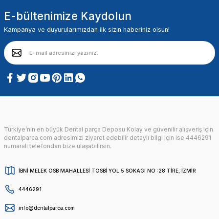
E-bültenimize Kaydolun
Kampanya ve duyurularımızdan ilk sizin haberiniz olsun!
Türkiye’nin en büyük Dental parça Deposu Kolay ve güvenilir alışveriş için
dentalparca.com adresimizi ziyaret edebilir detaylı bilgi için ise 4446291
numaralı telefondan bize ulaşabilirsin.
İBNİ MELEK OSB MAHALLESİ TOSBİ YOL 5 SOKAGI NO :28 TİRE, İZMİR
4446291
info@dentalparca.com