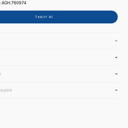
Kategori
YEDEKPARÇA
Marka
AMMANGIRRBACH
Stok Kodu
AGH.760974
Teklif 
Ürün Bilgisi
Yorumlar
Soru & Cevap