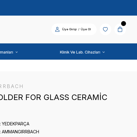
Diş Üniti ve Ekipmanları
AMMANGIRRBACH
UNİV, HOLDER FOR G
0 puan - 0 yorum