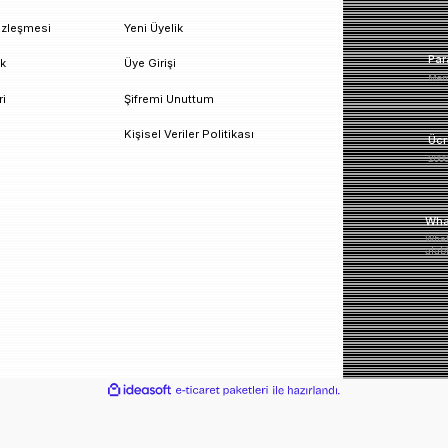
un!
urumsal
Üyelik
esafeli Satış Sözleşmesi
Yeni Üyelik
izlilik ve Güvenlik
Üye Girişi