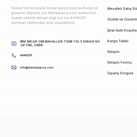
E-bültenimize Kaydolun
Kampanya ve duyurularımızdan ilk sizin haberiniz ols
K
Türkiye’nin en büyük Dental parça Deposu Kolay ve
M
güvenilir alışveriş için dentalparca.com adresimizi
ziyaret edebilir detaylı bilgi için ise 4446291
G
numaralı telefondan bize ulaşabilirsin.