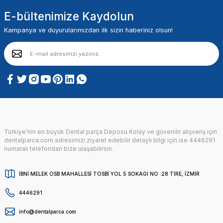
E-bültenimize Kaydolun
Kampanya ve duyurularımızdan ilk sizin haberiniz olsun!
Türkiye’nin en büyük Dental parça Deposu Kolay ve güvenilir alışveriş için
dentalparca.com adresimizi ziyaret edebilir detaylı bilgi için ise 4446291
numaralı telefondan bize ulaşabilirsin.
İBNİ MELEK OSB MAHALLESİ TOSBİ YOL 5 SOKAGI NO :28 TİRE, İZMİR
4446291
info@dentalparca.com