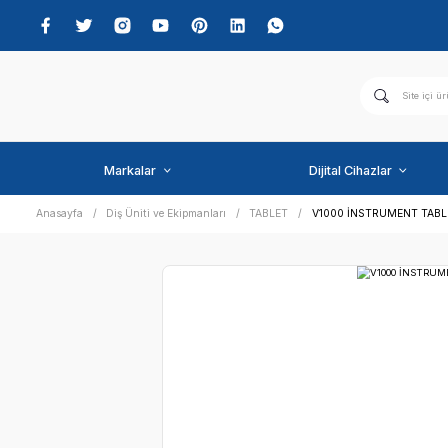
Markalar
Dijital C
Anasayfa
Diş Üniti ve Ekipmanları
TABLET
V1000 İ