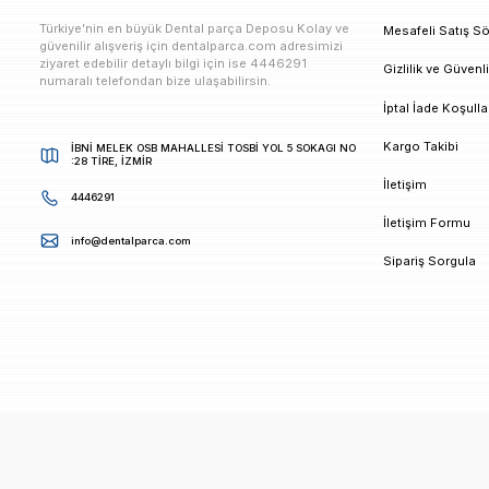
E-bültenimize Kaydolun
Kampanya ve duyurularımızdan ilk sizin haberiniz ols
K
Türkiye’nin en büyük Dental parça Deposu Kolay ve
M
güvenilir alışveriş için dentalparca.com adresimizi
ziyaret edebilir detaylı bilgi için ise 4446291
G
numaralı telefondan bize ulaşabilirsin.