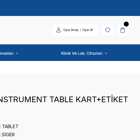
Diş Üniti ve Ekipmanları
SİGER
V1000 İNSTRUMENT T
0 puan - 0 yorum