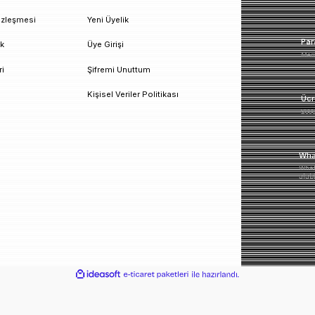
un!
urumsal
Üyelik
esafeli Satış Sözleşmesi
Yeni Üyelik
izlilik ve Güvenlik
Üye Girişi