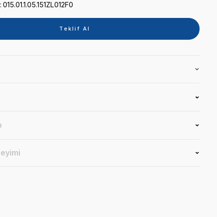
Kategori
TABLET
Marka
SİGER
Stok Kodu
015.01.1.05.151ZL012F0
Teklif 
Ürün Bilgisi
Yorumlar
Soru & Cevap