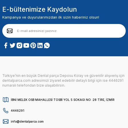
E-bültenimize Kaydolun
Kampanya ve duyurularımızdan ilk sizin haberiniz olsun!
Türkiye’nin en büyük Dental parça Deposu Kolay ve güvenilir alışveriş için
dentalparca.com adresimizi ziyaret edebilir detaylı bilgi için ise 4446291
numaralı telefondan bize ulaşabilirsin.
İBNİ MELEK OSB MAHALLESİ TOSBİ YOL 5 SOKAGI NO :28 TİRE, İZMİR
4446291
info@dentalparca.com