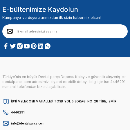
E-bültenimize Kaydolun
Kampanya ve duyurularımızdan ilk sizin haberiniz olsun!
Türkiye’nin en büyük Dental parça Deposu Kolay ve güvenilir alışveriş için
dentalparca.com adresimizi ziyaret edebilir detaylı bilgi için ise 4446291
numaralı telefondan bize ulaşabilirsin.
İBNİ MELEK OSB MAHALLESİ TOSBİ YOL 5 SOKAGI NO :28 TİRE, İZMİR
4446291
info@dentalparca.com