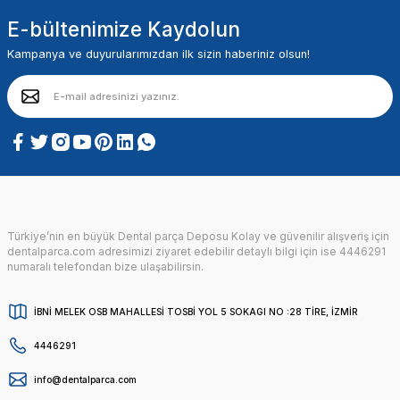
E-bültenimize Kaydolun
Kampanya ve duyurularımızdan ilk sizin haberiniz olsun!
Türkiye’nin en büyük Dental parça Deposu Kolay ve güvenilir alışveriş için
dentalparca.com adresimizi ziyaret edebilir detaylı bilgi için ise 4446291
numaralı telefondan bize ulaşabilirsin.
İBNİ MELEK OSB MAHALLESİ TOSBİ YOL 5 SOKAGI NO :28 TİRE, İZMİR
4446291
info@dentalparca.com