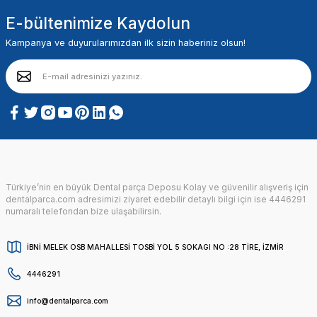
E-bültenimize Kaydolun
Kampanya ve duyurularımızdan ilk sizin haberiniz olsun!
Türkiye’nin en büyük Dental parça Deposu Kolay ve güvenilir alışveriş için
dentalparca.com adresimizi ziyaret edebilir detaylı bilgi için ise 4446291
numaralı telefondan bize ulaşabilirsin.
İBNİ MELEK OSB MAHALLESİ TOSBİ YOL 5 SOKAGI NO :28 TİRE, İZMİR
4446291
info@dentalparca.com