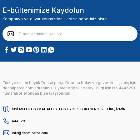
E-bültenimize Kaydolun
Kampanya ve duyurularımızdan ilk sizin haberiniz olsun!
Türkiye’nin en büyük Dental parça Deposu Kolay ve güvenilir alışveriş için
dentalparca.com adresimizi ziyaret edebilir detaylı bilgi için ise 4446291
numaralı telefondan bize ulaşabilirsin.
İBNİ MELEK OSB MAHALLESİ TOSBİ YOL 5 SOKAGI NO :28 TİRE, İZMİR
4446291
info@dentalparca.com