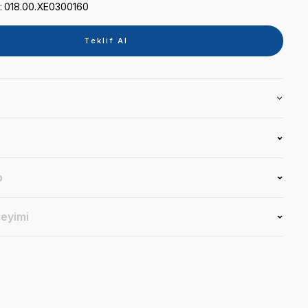
Kategori
KARIŞTIRMA CİHAZLARI
Marka
ZHERMACK
Stok Kodu
018.00.XE0300160
Teklif 
Ürün Bilgisi
Yorumlar
Soru & Cevap