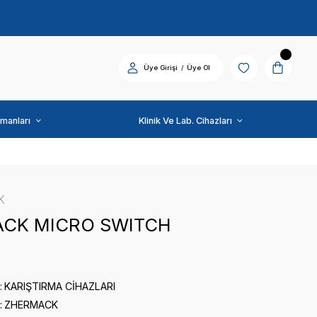
Diş Üniti ve Ekipmanları
ZHERMACK
ZHERMACK MICRO SW
0 puan - 0 yorum