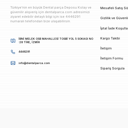
E-bültenimize Kaydolun
Kampanya ve duyurularımızdan ilk sizin haberiniz ols
K
Türkiye’nin en büyük Dental parça Deposu Kolay ve
M
güvenilir alışveriş için dentalparca.com adresimizi
ziyaret edebilir detaylı bilgi için ise 4446291
G
numaralı telefondan bize ulaşabilirsin.