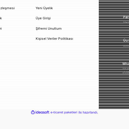
un!
urumsal
Üyelik
esafeli Satış Sözleşmesi
Yeni Üyelik
izlilik ve Güvenlik
Üye Girişi