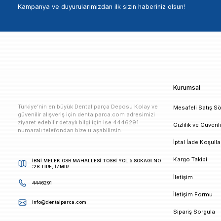
Blog bulunamadı.
Blog Kategorileri
Genel
E-bültenimize Kaydolun