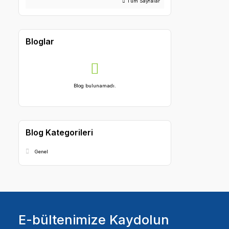
Sayfalar
Mesafeli Satış Sözleşmesi
Gizlilik ve Güvenlik
Tüketici Haklari – Cayma – İptal İade Koşullari
Kişisel Veriler Politikası
Döküman Havuzu
Banka Hesaplarımız
Hakkımızda
Tüm Sayfalar
Bloglar