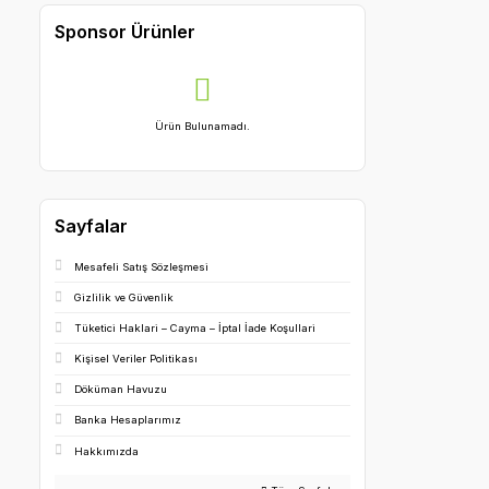
SOLENOID VALVE
GREEN MAIN SWITCH
WALL PLUG FOR KYRI CART FOR A KYRI
PURCHASED
REPLACEMENT KIT MAINBOARD (DXYA058)
Sponsor Ürünler
Ürün Bulunamadı.